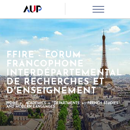
FFIRE - FORUM
FRANCOPHONE
INTERDÉPARTEMENTAL
DE RECHERCHES ET
D'ENSEIGNEMENT
HOME
>
ACADEMICS
>
DEPARTMENTS
>
FRENCH STUDIES
AND MODERN LANGUAGES